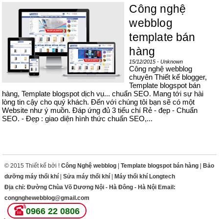
Công nghệ
webblog
template bán
hàng
15/12/2015 - Unknown
Công nghệ webblog
chuyên Thiết kế blogger,
Template blogspot bán
hàng, Template blogspot dịch vụ... chuẩn SEO. Mang tới sự hài
lòng tin cậy cho quý khách. Đến với chúng tôi bạn sẽ có một
Website như ý muồn. Đáp ứng đủ 3 tiếu chí Rẻ - đẹp - Chuẩn
SEO. - Đẹp : giao diện hình thức chuẩn SEO,...
© 2015 Thiết kế bởi !
Công Nghệ webblog
|
Template blogspot bán hàng
|
Bảo
dưỡng máy thổi khí
|
Sửa máy thổi khí
|
Máy thổi khí Longtech
Địa chỉ: Đường Chùa Võ Dương Nội - Hà Đông - Hà Nội Email:
congnghewebblog@gmail.com
0966 22 0806